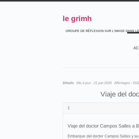
le grimh
GROUPE DE RÉFLEXION SUR L'IMAGE DANS L
AC
Détails
Mis à jour :
21 juin 2026
Affichages :
618
Viaje del do
1
Viaje del doctor Campos Salles a 
Embarque del doctor Campos Salles y su c