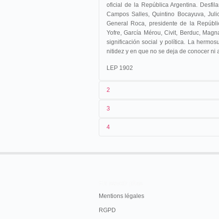
oficial de la República Argentina. Desfi
Campos Salles, Quintino Bocayuva, Juli
General Roca, presidente de la Repúblic
Yofre, García Mérou, Civit, Berduc, Magn
significación social y política. La hermo
nitidez y en que no se deja de conocer ni 
LEP 1902
2
3
1
Lepage
2017
4
2
Eugène Py
3
[25]/10/1900
4
Argentine
En savoir plus
Mentions légales
RGPD