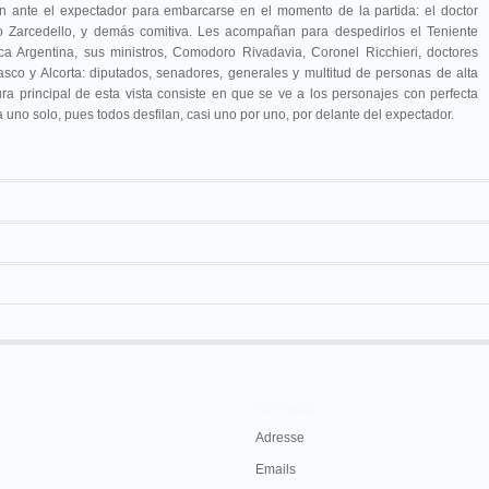
lan ante el expectador para embarcarse en el momento de la partida: el doctor
o Zarcedello, y demás comitiva. Les acompañan para despedirlos el Teniente
a Argentina, sus ministros, Comodoro Rivadavia, Coronel Ricchieri, doctores
asco y Alcorta: diputados, senadores, generales y multitud de personas de alta
sura principal de esta vista consiste en que se ve a los personajes con perfecta
a uno solo, pues todos desfilan, casi uno por uno, por delante del expectador.
20 m
Contacts
Adresse
Emails