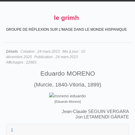
le grimh
GROUPE DE RÉFLEXION SUR L'IMAGE DANS LE MONDE HISPANIQUE
Détails
Création :
24 mars 2015
Mis à jour :
10
décembre 2025
Publication :
24 mars 2015
Affichages :
22983
Eduardo MORENO
(Murcie, 1840-Vitoria, 1899)
[Eduardo Moreno]
Jean-Claude SEGUIN VERGARA
Jon LETAMENDI GÁRATE
1