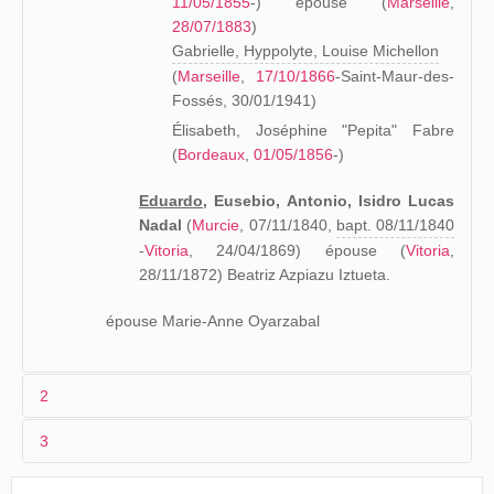
11/05/1855
-) épouse (
Marseille
,
28/07/1883
)
Gabrielle, Hyppolyte, Louise Michellon
(
Marseille
,
17/10/1866
-Saint-Maur-des-
Fossés, 30/01/1941)
Élisabeth, Joséphine "Pepita" Fabre
(
Bordeaux
,
01/05/1856
-)
Eduardo,
Eusebio, Antonio, Isidro Lucas
Nadal
(
Murcie
, 07/11/1840,
bapt. 08/11/1840
-
Vitoria
, 24/04/1869) épouse (
Vitoria
,
28/11/1872) Beatriz Azpiazu Iztueta.
épouse Marie-Anne Oyarzabal
2
3
Los orígenes (1840-1895)