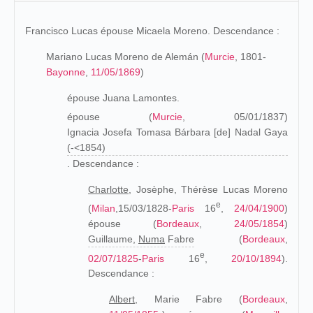
Francisco Lucas épouse Micaela Moreno. Descendance :
Mariano Lucas Moreno de Alemán (
Murcie
, 1801-
Bayonne
,
11/05/1869
)
épouse Juana Lamontes.
épouse (
Murcie
, 05/01/1837)
Ignacia Josefa Tomasa Bárbara [de] Nadal Gaya
(-<1854)
. Descendance :
Charlotte,
Josèphe, Thérèse Lucas Moreno
e
(
Milan
,15/03/1828-
Paris
16
,
24/04/1900
)
épouse (
Bordeaux
,
24/05/1854
)
Guillaume,
Numa
Fabre
(
Bordeaux
,
e
02/07/1825
-
Paris
16
,
20/10/1894
).
Descendance :
Albert,
Marie Fabre (
Bordeaux
,