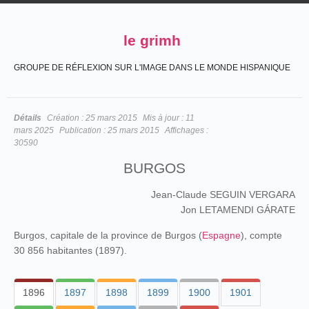
le grimh
GROUPE DE RÉFLEXION SUR L'IMAGE DANS LE MONDE HISPANIQUE
Détails
Création :
25 mars 2015
Mis à jour :
11
mars 2025
Publication :
25 mars 2015
Affichages :
30590
BURGOS
Jean-Claude SEGUIN VERGARA
Jon LETAMENDI GÁRATE
Burgos, capitale de la province de Burgos (
Espagne
), compte
30 856 habitantes (1897).
1896
1897
1898
1899
1900
1901