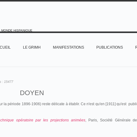
E MONDE HISPANIQUE
CUEIL
LE GRIMH
MANIFESTATIONS
PUBLICATIONS
s :
15477
DOYEN
la période 1896-1906) reste délicate à établir. Ce n'est qu'en [1911] qu'est publ
chnique opératoire par les projections animées
, Paris, Société Générale de