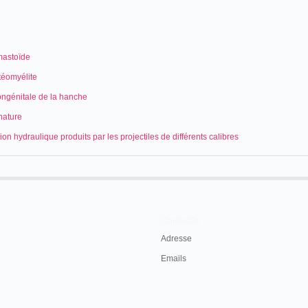
mastoïde
téomyélite
ongénitale de la hanche
nature
ion hydraulique produits par les projectiles de différents calibres
Contacts
Adresse
Emails