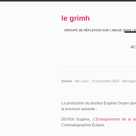
le grimh
GROUPE DE RÉFLEXION SUR L'IMAGE DANS L
AC
Détails
Mis à jour :
20 novembre 2025
Affichage
La production du docteur Eugène Doyen (pour 
la brochure suivante :
DOYEN Eugène,
L'Enseignement de la te
Cinématographes Éclipse.