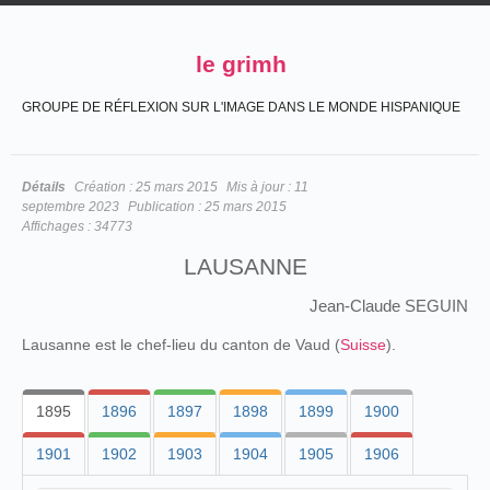
le grimh
GROUPE DE RÉFLEXION SUR L'IMAGE DANS LE MONDE HISPANIQUE
Détails
Création :
25 mars 2015
Mis à jour :
11
septembre 2023
Publication :
25 mars 2015
Affichages :
34773
LAUSANNE
Jean-Claude SEGUIN
Lausanne est le chef-lieu du canton de Vaud (
Suisse
).
1895
1896
1897
1898
1899
1900
1901
1902
1903
1904
1905
1906