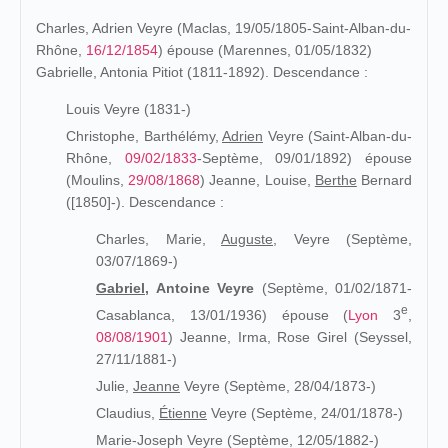
Charles, Adrien Veyre (Maclas, 19/05/1805-Saint-Alban-du-
Rhône,
16/12/1854
) épouse (Marennes, 01/05/1832)
Gabrielle, Antonia Pitiot (1811-1892). Descendance :
Louis Veyre (1831-)
Christophe, Barthélémy,
Adrien
Veyre (Saint-Alban-du-
Rhône,
09/02/1833
-Septème, 09/01/1892) épouse
(Moulins,
29/08/1868
) Jeanne, Louise,
Berthe
Bernard
([1850]-). Descendance :
Charles, Marie,
Auguste,
Veyre (Septème,
03/07/1869-)
Gabriel,
Antoine Veyre
(Septème, 01/02/
1871-
e
Casablanca, 13/01/1936) épouse (
Lyon
3
,
08/08/1901
)
Jeanne, Irma, Rose Girel (Seyssel,
27/11/1881-)
Julie,
Jeanne
Veyre (Septème, 28/04/1873-)
Claudius,
Étienne
Veyre (Septème, 24/01/1878-)
Marie-Joseph Veyre (Septème, 12/05/1882-)