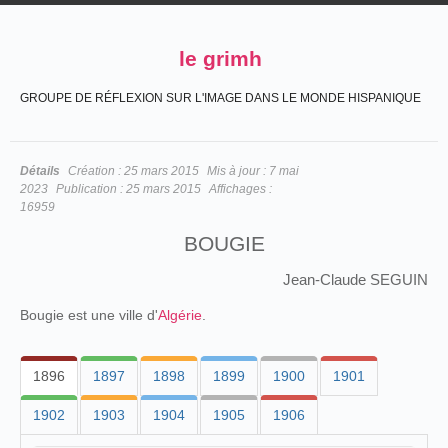
le grimh
GROUPE DE RÉFLEXION SUR L'IMAGE DANS LE MONDE HISPANIQUE
Détails
Création :
25 mars 2015
Mis à jour :
7 mai
2023
Publication :
25 mars 2015
Affichages :
16959
BOUGIE
Jean-Claude SEGUIN
Bougie est une ville d'
Algérie
.
1896
1897
1898
1899
1900
1901
1902
1903
1904
1905
1906