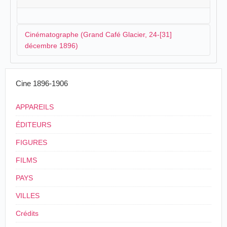
Cinématographe (Grand Café Glacier, 24-[31]
décembre 1896)
L'appareil qui arrive à Bougie en décembre 1896
Cine 1896-1906
parcourt l'Algérie depuis plusieurs semaines. Peu
avant, il a organisé des projections à
Tlemcen
. Nous
APPAREILS
ne connaissons pas l'origine de l'appareil et si
l'opérateur n'a pas changé, il pourrait s'agir de M.
ÉDITEURS
Poordy. A priori, les séances prévues ont lieu les 27 et
FIGURES
28 décembre. Il s'agit d'un spectacle qui combine les
projections cinématographiques et les numéros de
FILMS
magie et de divination conduits par le professeur
Marga :
PAYS
VILLES
Le Cinématographe. — M. Georges
Demeny songeait, il y a quelque temps,à utiliser
Crédits
l’appareil chronophotographique, pour