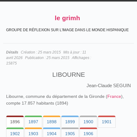
le grimh
GROUPE DE RÉFLEXION SUR L'IMAGE DANS LE MONDE HISPANIQUE
Détails
Création :
25 mars 2015
Mis à jour :
11
avril 2026
Publication :
25 mars 2015
Affichages :
15875
LIBOURNE
Jean-Claude SEGUIN
Libourne, commune du département de la Gironde (
France
),
compte 17.857 habitants (1894)
1896
1897
1898
1899
1900
1901
1902
1903
1904
1905
1906