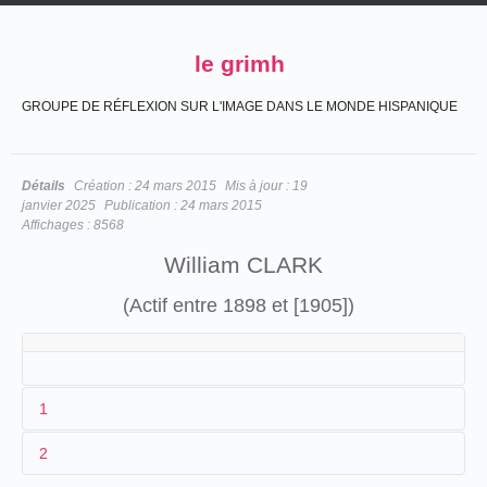
le grimh
GROUPE DE RÉFLEXION SUR L'IMAGE DANS LE MONDE HISPANIQUE
Détails
Création :
24 mars 2015
Mis à jour :
19
janvier 2025
Publication :
24 mars 2015
Affichages :
8568
William CLARK
(Actif entre 1898 et [1905])
1
2
William Clark