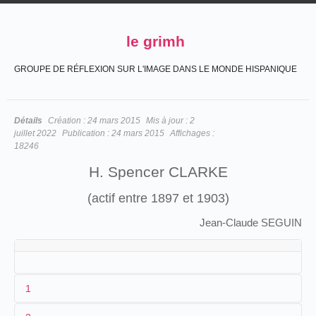
le grimh
GROUPE DE RÉFLEXION SUR L'IMAGE DANS LE MONDE HISPANIQUE
Détails
Création :
24 mars 2015
Mis à jour :
2
juillet 2022
Publication :
24 mars 2015
Affichages :
18246
H. Spencer CLARKE
(actif entre 1897 et 1903)
Jean-Claude SEGUIN
1