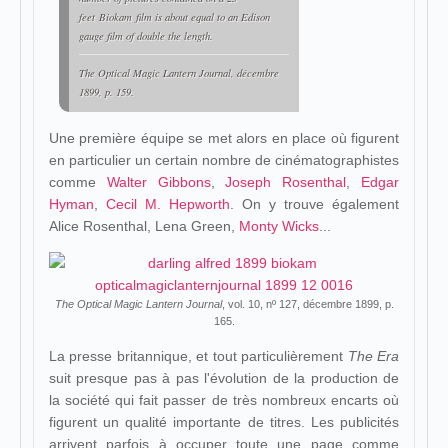
feet Biokam film is about equal to an Edison
gauge film of double the length.
The Optical Magic Lantern Journal
, décembre
1899, p. 159.
Une première équipe se met alors en place où figurent
en particulier un certain nombre de cinématographistes
comme
Walter Gibbons
,
Joseph Rosenthal
,
Edgar
Hyman
,
Cecil M. Hepworth
. On y trouve également
Alice Rosenthal, Lena Green,
Monty Wicks
...
The Optical Magic Lantern Journal
, vol. 10, nº 127, décembre 1899, p.
165.
La presse britannique, et tout particulièrement
The Era
suit presque pas à pas l'évolution de la production de
la société qui fait passer de très nombreux encarts où
figurent un qualité importante de titres. Les publicités
arrivent parfois à occuper toute une page comme