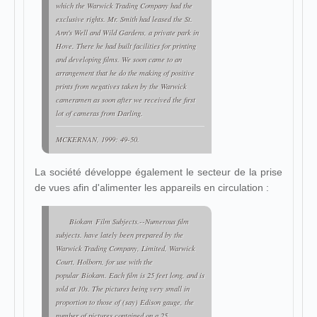
which the Warwick Trading Company had the
exclusive rights. Mr. Smith had leased the St.
Ann's Well and Wild Gardens, a private park in
Hove. There he had built facilities for printing
and developing films. We soon came to an
arrangement that he do the making of positive
prints from negatives taken by the Warwick
cameramen as soon after we received the first
lot of cameras from Darling.
MCKERNAN, 1999: 49-50.
La société développe également le secteur de la prise
de vues afin d'alimenter les appareils en circulation :
Biokam Film Subjects.--Numerous film
subjects. have lately been prepared by the
Warwick Trading Company, Limited, Warwick
Court, Holborn, for use with the
popular Biokam. Each film is 25 feet long, and is
sold at 10s. The pictures being very small in
proportion to those of (say) Edison gauge, the
number of pictures contained on a 25