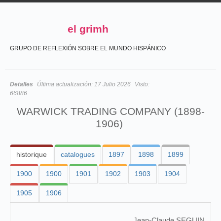
el grimh
GRUPO DE REFLEXIÓN SOBRE EL MUNDO HISPÁNICO
Detalles
Última actualización:
17 Julio 2026
Visto:
66886
WARWICK TRADING COMPANY (1898-
1906)
historique
catalogues
1897
1898
1899
1900
1900
1901
1902
1903
1904
1905
1906
Jean-Claude SEGUIN