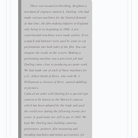
There was located in Ditchling, Brighton a
mechanical engineer named A. Darling, who had
made various machines for the limited demand
at that time, the film making industry in England
only being in its beginning in 1898. A few
experimental machines were made earlier. Even
a punch and hammer were used by some to cut
perforations into both sides of the film. You can
imagine the result on the screen. Making a
perforating machine was a precision job and
Darling came close to producing accurate work.
We had made one of each of these machines for
a G. Albert Smith of Hove, who with M. J.
Williamson a chemist of Hove, started dabbling
in pictures.
I placed an order with Darling for a special type
camera to be known as the Warwick camera,
which has been adopted by the trade and used
the world over during the following twenty-five
years. A good many are still in use in 1942. We
kept Mr. Darling busy building cameras,
perforators, printers, film measuring and
mending machines and minor accessories, for