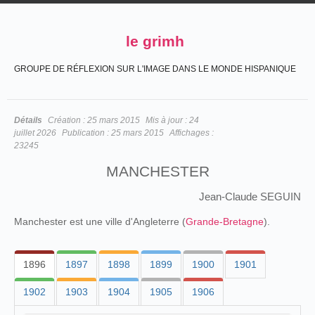
le grimh
GROUPE DE RÉFLEXION SUR L'IMAGE DANS LE MONDE HISPANIQUE
Détails
Création :
25 mars 2015
Mis à jour :
24
juillet 2026
Publication :
25 mars 2015
Affichages :
23245
MANCHESTER
Jean-Claude SEGUIN
Manchester est une ville d'Angleterre (
Grande-Bretagne
).
1896
1897
1898
1899
1900
1901
1902
1903
1904
1905
1906