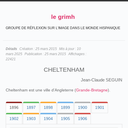
le grimh
GROUPE DE RÉFLEXION SUR L'IMAGE DANS LE MONDE HISPANIQUE
Détails
Création :
25 mars 2015
Mis à jour :
10
mars 2025
Publication :
25 mars 2015
Affichages :
22421
CHELTENHAM
Jean-Claude SEGUIN
Cheltenham est une ville d'Angleterre (
Grande-Bretagne
).
1896
1897
1898
1899
1900
1901
1902
1903
1904
1905
1906