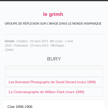
le grimh
GROUPE DE RÉFLEXION SUR L'IMAGE DANS LE MONDE HISPANIQUE
Détails
Création :
25 mars 2015
Mis à jour :
1 avril
2018
Publication :
25 mars 2015
Affichages :
10444
BURY
Les Animated Photographs de David Devant (mars 1898)
Le Cinématographe de William Clark (mars 1899)
Depuis le mois d'août 1896,
David Devant
, le célèbre
magicien, a organisé une entreprise afin de distribuer et
Cine 1896-1906
C'est à l'occasion de la foire de Bury, en mars 1899,
présenter des films en
Grande-Bretagne
. Il peut compter, à