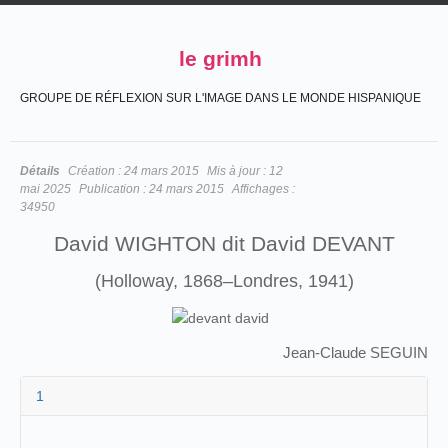
le grimh
GROUPE DE RÉFLEXION SUR L'IMAGE DANS LE MONDE HISPANIQUE
Détails
Création :
24 mars 2015
Mis à jour :
12
mai 2025
Publication :
24 mars 2015
Affichages :
34950
David WIGHTON dit David DEVANT
(Holloway, 1868–Londres, 1941)
Jean-Claude SEGUIN
1