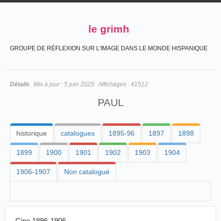
le grimh
GROUPE DE RÉFLEXION SUR L'IMAGE DANS LE MONDE HISPANIQUE
Détails
Mis à jour :
5 juin 2025
Affichages :
41512
PAUL
historique
catalogues
1895-96
1897
1898
1899
1900
1901
1902
1903
1904
1906-1907
Non catalogué
Cine 1896-1906