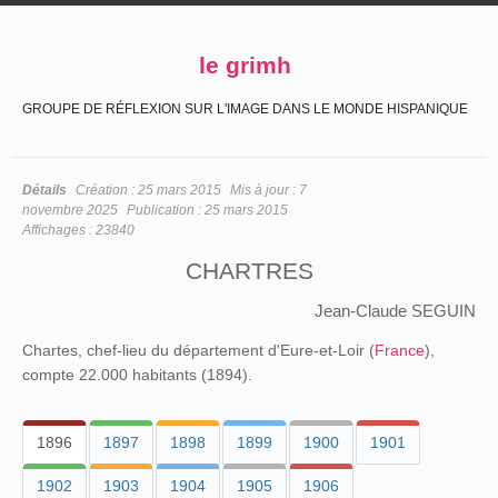
le grimh
GROUPE DE RÉFLEXION SUR L'IMAGE DANS LE MONDE HISPANIQUE
Détails
Création :
25 mars 2015
Mis à jour :
7
novembre 2025
Publication :
25 mars 2015
Affichages :
23840
CHARTRES
Jean-Claude SEGUIN
Chartes, chef-lieu du département d'Eure-et-Loir (
France
),
compte 22.000 habitants (1894).
1896
1897
1898
1899
1900
1901
1902
1903
1904
1905
1906