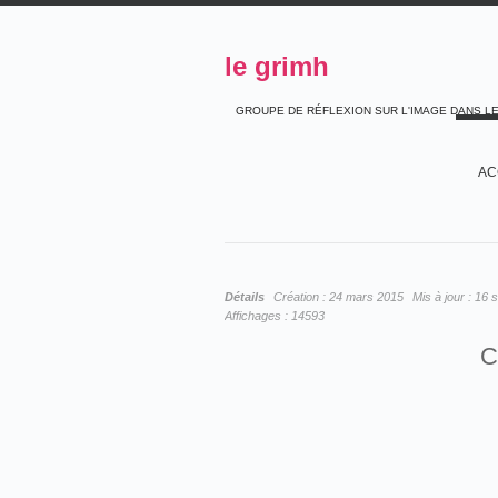
le grimh
GROUPE DE RÉFLEXION SUR L'IMAGE DANS L
AC
Détails
Création :
24 mars 2015
Mis à jour :
16 
Affichages :
14593
C