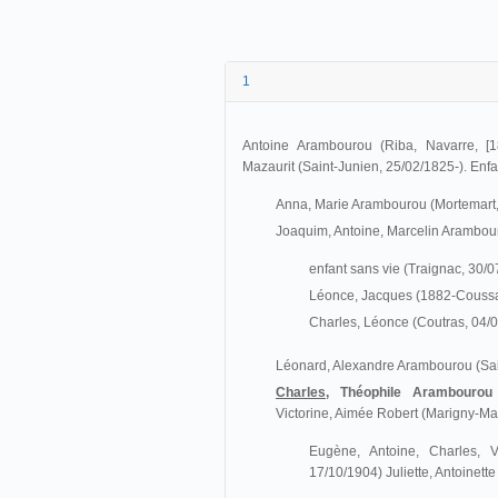
1
Antoine Arambourou (Riba, Navarre, [1
Mazaurit (Saint-Junien, 25/02/1825-). Enfa
Anna, Marie Arambourou (Mortemart, 
Joaquim, Antoine, Marcelin Arambou
enfant sans vie (Traignac, 30/
Léonce, Jacques (1882-Coussa
Charles, Léonce (Coutras, 04/
Léonard, Alexandre Arambourou (Sai
Charles,
Théophile Arambourou
Victorine, Aimée Robert (Marigny-M
Eugène, Antoine, Charles, 
17/10/1904) Juliette, Antoinett