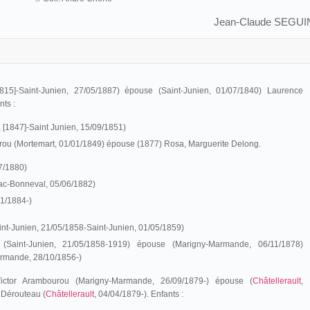
Jean-Claude SEGUI
815]-Saint-Junien, 27/05/1887) épouse (Saint-Junien, 01/07/1840) Laurence
nts :
[1847]-Saint Junien, 15/09/1851)
rou (Mortemart, 01/01/1849) épouse (1877) Rosa, Marguerite Delong.
07/1880)
c-Bonneval, 05/06/1882)
01/1884-)
nt-Junien, 21/05/1858-Saint-Junien, 01/05/1859)
(Saint-Junien, 21/05/1858-1919) épouse (Marigny-Marmande, 06/11/1878)
armande, 28/10/1856-)
Victor Arambourou (Marigny-Marmande, 26/09/1879-) épouse (
Châtellerault
,
e Dérouteau (
Châtellerault
, 04/04/1879-). Enfants :