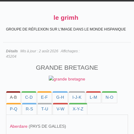
le grimh
GROUPE DE RÉFLEXION SUR L'IMAGE DANS LE MONDE HISPANIQUE
Détails
Mis à jour :
2 août 2026
Affichages :
45204
GRANDE BRETAGNE
A-B
C-D
E-F
G-H
I-J-K
L-M
N-O
P-Q
R-S
T-U
V-W
X-Y-Z
Aberdare
(PAYS DE GALLES)