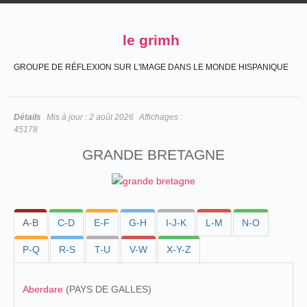
le grimh
GROUPE DE RÉFLEXION SUR L'IMAGE DANS LE MONDE HISPANIQUE
Détails
Mis à jour :
2 août 2026
Affichages :
45178
GRANDE BRETAGNE
A-B
C-D
E-F
G-H
I-J-K
L-M
N-O
P-Q
R-S
T-U
V-W
X-Y-Z
Aberdare
(PAYS DE GALLES)