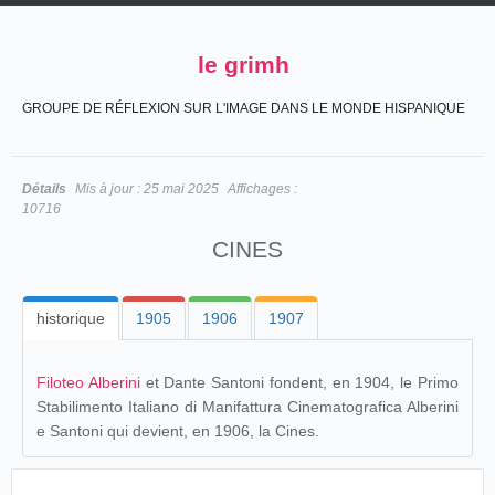
le grimh
GROUPE DE RÉFLEXION SUR L'IMAGE DANS LE MONDE HISPANIQUE
Détails
Mis à jour :
25 mai 2025
Affichages :
10716
CINES
historique
1905
1906
1907
Filoteo Alberini
et Dante Santoni fondent, en 1904, le
Primo
Stabilimento Italiano di Manifattura Cinematografica Alberini
e Santoni qui devient, en 1906, la Cines.