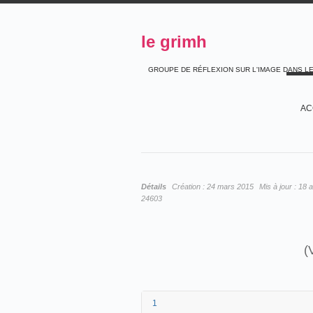
le grimh
GROUPE DE RÉFLEXION SUR L'IMAGE DANS L
AC
Détails
Création :
24 mars 2015
Mis à jour :
18 a
24603
(
1