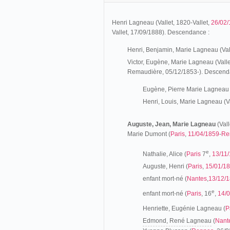
Henri Lagneau (Vallet, 1820-Vallet,
26/02
Vallet, 17/09/1888). Descendance :
Henri, Benjamin, Marie Lagneau (Vall
Victor, Eugène, Marie Lagneau (Vall
Remaudière, 05/12/1853-). Descend
Eugène, Pierre Marie Lagneau (
Henri, Louis, Marie Lagneau (Va
Auguste, Jean, Marie Lagneau
(Vall
Marie Dumont (
Paris
,
11/04/1859
-
Re
e
Nathalie, Alice (
Paris
7
,
13/11
Auguste, Henri (
Paris
,
15/01/1
enfant mort-né (
Nantes
,
13/12/
e
enfant mort-né (
Paris
, 16
,
14/
Henriette, Eugénie Lagneau (
P
Edmond, René Lagneau
(
Nant