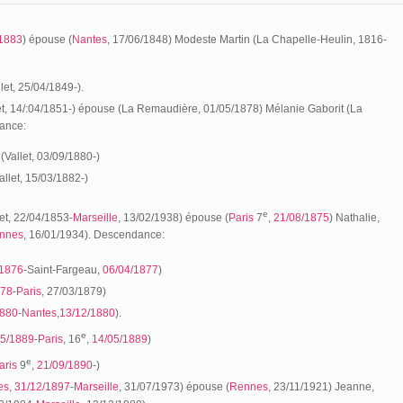
/1883
) épouse (
Nantes
, 17/06/1848) Modeste Martin (La Chapelle-Heulin, 1816-
et, 25/04/1849-).
et, 14/:04/1851-) épouse (La Remaudière, 01/05/1878) Mélanie Gaborit (La
ance:
Vallet, 03/09/1880-)
llet, 15/03/1882-)
e
et, 22/04/1853-
Marseille
, 13/02/1938) épouse (
Paris
7
,
21/08/1875
) Nathalie,
nnes
, 16/01/1934). Descendance:
/1876
-Saint-Fargeau,
06/04/1877
)
878
-
Paris
, 27/03/1879)
1880
-
Nantes
,
13/12/1880
).
e
05/1889
-
Paris
, 16
,
14/05/1889
)
e
aris
9
,
21/09/1890
-)
es
,
31/12/1897
-
Marseille
, 31/07/1973) épouse (
Rennes
, 23/11/1921) Jeanne,