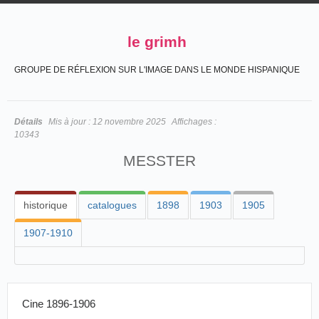
le grimh
GROUPE DE RÉFLEXION SUR L'IMAGE DANS LE MONDE HISPANIQUE
Détails
Mis à jour :
12 novembre 2025
Affichages :
10343
MESSTER
historique
catalogues
1898
1903
1905
1907-1910
Cine 1896-1906