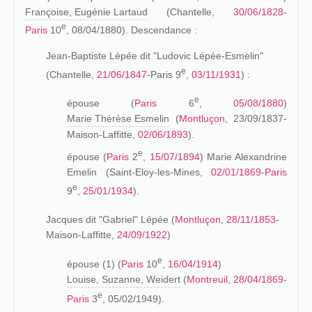
Françoise, Eugénie Lartaud
(Chantelle,
30/06/1828
-
e
Paris
10
, 08/04/1880). Descendance :
Jean-Baptiste Lépée dit "Ludovic Lépée-Esmelin"
e
(Chantelle,
21/06/1847
-Paris 9
,
03/11/1931
) :
e
épouse (
Paris
6
,
05/08/1880
)
Marie Thérèse Esmelin
(
Montluçon
, 23/09/1837-
Maison-Laffitte,
02/06/1893
).
e
épouse (
Paris
2
,
15/07/1894
)
Marie Alexandrine
Emelin
(Saint-Eloy-les-Mines,
02/01/1869
-
Paris
e
9
,
25/01/1934
).
Jacques dit "Gabriel" Lépée (
Montluçon
,
28/11/1853
-
Maison-Laffitte,
24/09/1922
)
e
épouse (1) (
Paris
10
,
16/04/1914
)
Louise, Suzanne, Weidert
(
Montreuil
,
28/04/1869
-
e
Paris
3
, 05/02/1949).