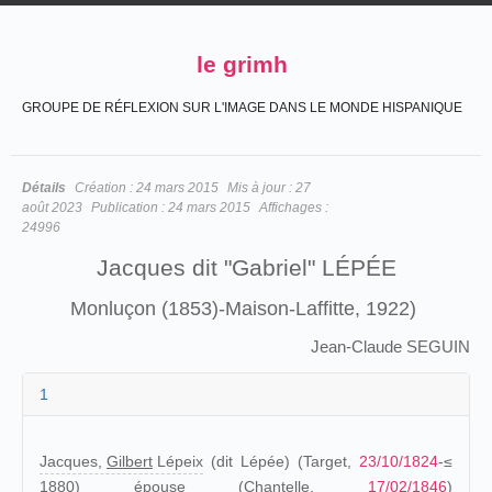
le grimh
GROUPE DE RÉFLEXION SUR L'IMAGE DANS LE MONDE HISPANIQUE
Détails
Création :
24 mars 2015
Mis à jour :
27
août 2023
Publication :
24 mars 2015
Affichages :
24996
Jacques dit "Gabriel" LÉPÉE
Monluçon (1853)-Maison-Laffitte, 1922)
Jean-Claude SEGUIN
1
Jacques,
Gilbert
Lépeix
(dit Lépée) (Target,
23/10/1824
-≤
1880) épouse (Chantelle,
17/02/1846
)