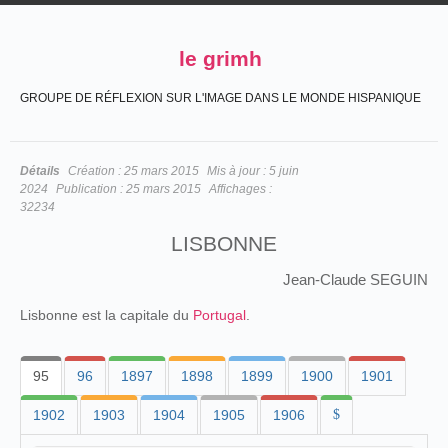
le grimh
GROUPE DE RÉFLEXION SUR L'IMAGE DANS LE MONDE HISPANIQUE
Détails
Création :
25 mars 2015
Mis à jour :
5 juin
2024
Publication :
25 mars 2015
Affichages :
32234
LISBONNE
Jean-Claude SEGUIN
Lisbonne est la capitale du
Portugal
.
95
96
1897
1898
1899
1900
1901
1902
1903
1904
1905
1906
$