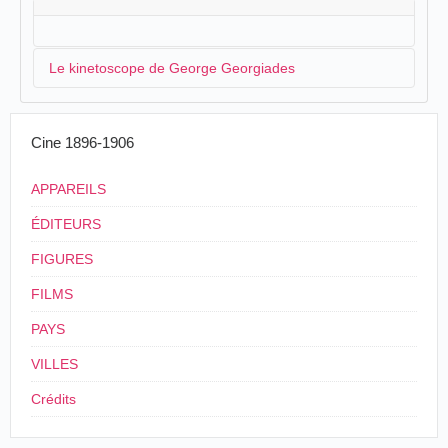
Le kinetoscope de George Georgiades
C'est le Turc naturalisé américain,
George
Cine 1896-1906
Georgiades
qui va s'occuper de l'installation d'un
kinetoscope dans la Tabacaria Neves (Praça de D.
APPAREILS
Pedro, 42-43) :
ÉDITEURS
Kinetoscope-É esta a última e maravilhosa
FIGURES
descoberta do grande Edison.
O sr. George A. Georgiales [sic] dá hoje uma
FILMS
sessão particular com esse aparelho na Tabacaia
Neves.
PAYS
A sessão começa ao meio dia e acaba às 11
horas da noite.
VILLES
Agradecemos o convite que nos foi enviado.
Crédits
Diário ilustrado
, 6 mars 1895.