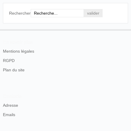
Il s'agit d'une démonstration qui est réservée à la
presse. Par ailleurs, l'allusion à Edison est trompeuse,
Rechercher
car
George Georgiades
propose en réalité une
imitation du kinetoscope du geníe de Menlo Park.
O Kinetoscope, que está em exposição na
En savoir plus
trabacaria Neves, ao Rocio, é o último invento
de Edison. É uma pintura com vida. Faremos ao
Mentions légales
de leve a sua descrição: pelo lado exterior é
apenas um pequeno caixote, com uma abertura
RGPD
por onde se espreita. Interiormente tem um
Plan du site
certo número de cilindros, movidos pela
electricidade e por onde fotografias instantâneas,
tendo colhido todos
OS MOVIMENTOS DUMA DANÇARINA
por exemplo, passam rapidamente dando a ilusão
Contacts
da vida.
Positivamente a criaturinha que ontem vimos lá
Adresse
dentro do caixote a bailar, a cumprimentar, a
Emails
levantar a perna a altura do nariz- não é uma
fotografia, vou jurá-lo, é uma bailarina reduzida
e para ali encaixotada.