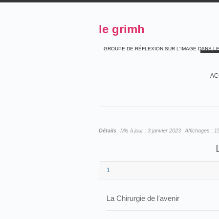
le grimh
GROUPE DE RÉFLEXION SUR L'IMAGE DANS L
AC
Détails
Mis à jour :
3 janvier 2023
Affichages :
1
1
La Chirurgie de l'avenir