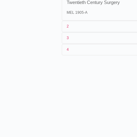
Twentieth Century Surgery
MEL 1905-A
2
3
1
Méliès
323-324
4
2
Georges Méliès
26/06/1901
Espagne
,
Valence
3
< 26/06/1901
13/10/1901
France
.
Paris
4
France
18/04/1902
Haïti
, Port-au-Prince
11/11/1902
Espagne
,
Burgos
10/04/1904
Mexique
,
San Luis Potosí
10/07/1904
Mexique
,
Toluca
LA CIRUJIA DEL PORVE
hábil Dr. Kikon Burnay, 
arrancándole las entrañas
amputarle la cabeza, los 
devolverle la vida á un paci