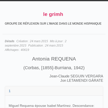
le grimh
GROUPE DE RÉFLEXION SUR L'IMAGE DANS LE MONDE HISPANIQUE
Détails
Création :
24 mars 2015
Mis à jour :
2
septembre 2023
Publication :
24 mars 2015
Affichages :
40619
Antonia REQUENA
(Corbas, [1855]-Burriana, 1942)
Jean-Claude SEGUIN VERGARA
Jon LETAMENDI GÁRATE
1
Miguel Requena épouse Isabel Martínez. Descendance: