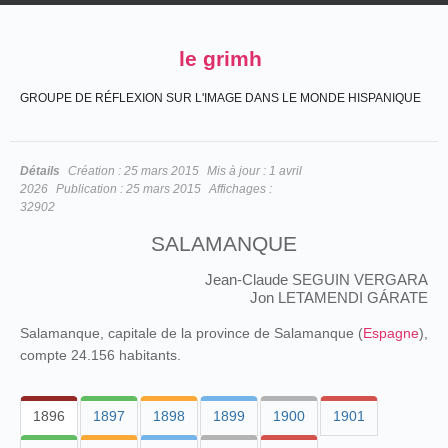
le grimh
GROUPE DE RÉFLEXION SUR L'IMAGE DANS LE MONDE HISPANIQUE
Détails
Création :
25 mars 2015
Mis à jour :
1 avril
2026
Publication :
25 mars 2015
Affichages :
32902
SALAMANQUE
Jean-Claude SEGUIN VERGARA
Jon LETAMENDI GÁRATE
Salamanque, capitale de la province de Salamanque (
Espagne
),
compte 24.156 habitants.
1896
1897
1898
1899
1900
1901