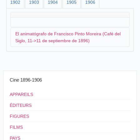
1902
1903
1904
1905
1906
El animatógrafo de Francisco Pinto Moreira (Café del
Siglo, 11->11 de septiembre de 1896)
El electricista portugués Francisco Pinto Moreira,
estando en
Oporto
, anuncia su intención de salir para
Salamanca para presentar su cinematógrafo:
Cine 1896-1906
Sr. Pinto Moreira tenciona ir a Salamanca
APPAREILS
fotografiar uma das touradas que ali vão realizar-
se, para o exibir, na sorte de morte, no seu
ÉDITEURS
animatógrafo, o que será um grande sucesso.
FIGURES
A Voz pública
, Oporto, viernes 28 de agosto de
1896.
FILMS
PAYS
A primeros de septiembre, acompañado del