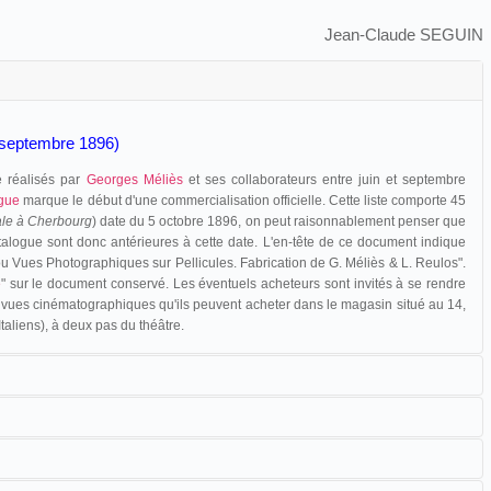
Jean-Claude SEGUIN
n-septembre 1896)
e réalisés par
Georges Méliès
et ses collaborateurs entre juin et septembre
ogue
marque le début d'une commercialisation officielle. Cette liste comporte 45
le à Cherbourg
) date du 5 octobre 1896, on peut raisonnablement penser que
alogue sont donc antérieures à cette date. L'en-tête de ce document indique
u Vues Photographiques sur Pellicules. Fabrication de G. Méliès & L. Reulos".
e
" sur le document conservé. Les éventuels acheteurs sont invités à se rendre
 vues cinématographiques qu'ils peuvent acheter dans le magasin situé au 14,
aliens), à deux pas du théâtre.
et en vente des vues cinématographiques comme en témoigne la presse
on des films Méliès est opérée des commissionnaires, avant d'être confiée à