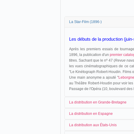
La Star-Film (1896-)
Les débuts de la production (jui
Après les premiers essais de tournag
1896, la publication d'un
premier catal
titres. Sachant que le nº 47 (
Revue nava
les vues cinématographiques de ce cat
"Le Kinétograph Robert-Houdin. Films o
Une main anonyme a ajouté "
Leborgn
au Théâtre Robert-Houdin pour voir les
Passage de l'Opéra (10, boulevard des It
La distribution en Grande-Bretagne
La distribution en Espagne
En octobre 1896, Charles de Vere m
La distribution aux États-Unis
britannique.
Jusqu'en novembre 1903, la distributi