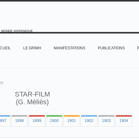
E MONDE HISPANIQUE
CUEIL
LE GRIMH
MANIFESTATIONS
PUBLICATIONS
26
STAR-FILM
(G. Méliès)
897
1898
1899
1900
1901
1902
1903
1904