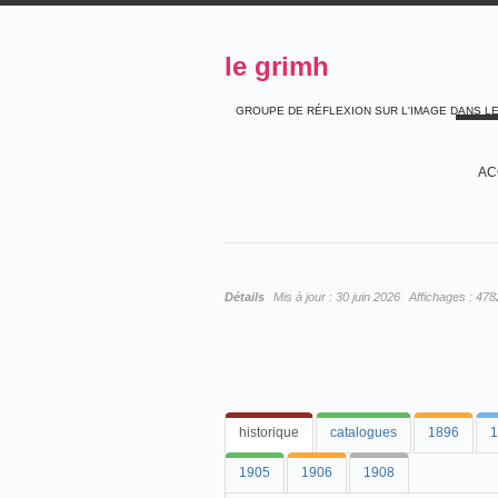
le grimh
GROUPE DE RÉFLEXION SUR L'IMAGE DANS L
AC
Détails
Mis à jour :
30 juin 2026
Affichages :
478
historique
catalogues
1896
1
1905
1906
1908