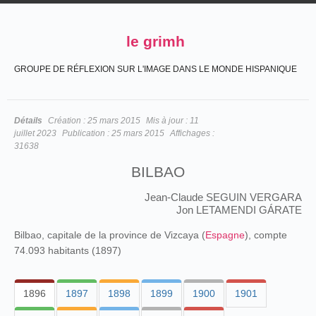
le grimh
GROUPE DE RÉFLEXION SUR L'IMAGE DANS LE MONDE HISPANIQUE
Détails
Création :
25 mars 2015
Mis à jour :
11
juillet 2023
Publication :
25 mars 2015
Affichages :
31638
BILBAO
Jean-Claude SEGUIN VERGARA
Jon LETAMENDI GÁRATE
Bilbao, capitale de la province de Vizcaya (
Espagne
), compte
74.093 habitants (1897)
1896
1897
1898
1899
1900
1901