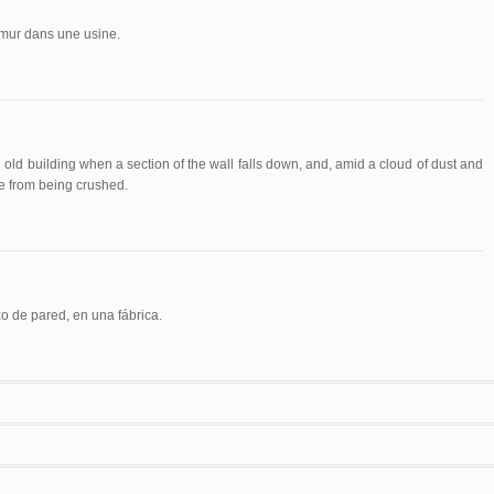
 mur dans une usine.
ld building when a section of the wall falls down, and, amid a cloud of dust and
e from being crushed.
o de pared, en una fábrica.
Maguire & Baucus
1040