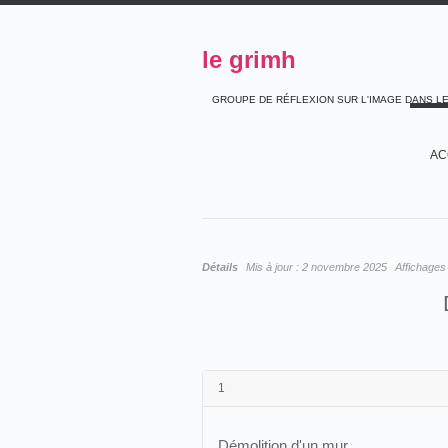
le grimh
GROUPE DE RÉFLEXION SUR L'IMAGE DANS L
AC
Détails
Mis à jour :
2 novembre 2025
Affichages
D
1
Démolition d'un mur