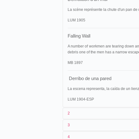
La scène représente la chute d'un pan de
LUM 1905
Falling Wall
A number of workmen are tearing down an o
debris one of the men has a narrow escap
MB 1897
Derribo de una pared
La escena representa, la caída de un lienz
LUM 1904-ESP
2
3
1
Lumière
40 (AS 690-691)
4
2
[
Louis Lumière
]