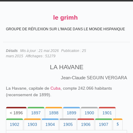
le grimh
GROUPE DE RÉFLEXION SUR L'IMAGE DANS LE MONDE HISPANIQUE
Détails
Mis à jour :
21 mai 2026
Publication :
25
mars 2015
Affichages :
51279
LA HAVANE
Jean-Claude SEGUIN VERGARA
La Havane, capitale de
Cuba
, compte 242.066 habitants
(recensement de 1899).
< 1896
1897
1898
1899
1900
1901
1902
1903
1904
1905
1906
1907
$