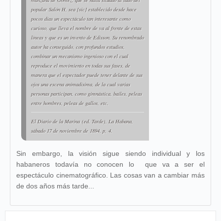
manzana de Gómez, que se halla situado al lado del
popular
Salón H
, sea [
sic
] establecido desde hace
pocos días un espectáculo tan interesante como
curioso, que lleva el nombre de va al frente de estas
líneas y que es un invento de Edisson. Su renombrado
autor ha conseguido, con profundos estudios,
combinar un mecanismo ingenioso con el cual
reproduce el movimiento en todas sus fases, de
manera que el espectador puede tener delante de sus
ojos una escena animadísima, de la cual varias
personas participan, como gimnástica, bailes, peleas
entre hombres, peleas de gallos, etc.
El Diario de la Marina
(ed. Tarde), La Habana,
sábado 17 de noviembre de 1894, p, 4.
Sin embargo, la visión sigue siendo individual y los
habaneros todavía no conocen lo que va a ser el
espectáculo cinematográfico. Las cosas van a cambiar más
de dos años más tarde...