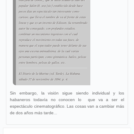
manzana de Gómez, que se halla situado al lado del
popular
Salón H
, sea [
sic
] establecido desde hace
pocos días un espectáculo tan interesante como
curioso, que lleva el nombre de va al frente de estas
líneas y que es un invento de Edisson. Su renombrado
autor ha conseguido, con profundos estudios,
combinar un mecanismo ingenioso con el cual
reproduce el movimiento en todas sus fases, de
manera que el espectador puede tener delante de sus
ojos una escena animadísima, de la cual varias
personas participan, como gimnástica, bailes, peleas
entre hombres, peleas de gallos, etc.
El Diario de la Marina
(ed. Tarde), La Habana,
sábado 17 de noviembre de 1894, p, 4.
Sin embargo, la visión sigue siendo individual y los
habaneros todavía no conocen lo que va a ser el
espectáculo cinematográfico. Las cosas van a cambiar más
de dos años más tarde...