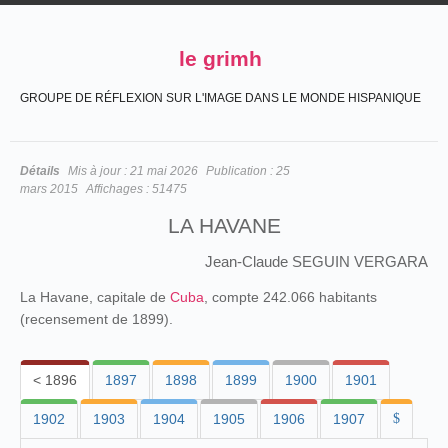
le grimh
GROUPE DE RÉFLEXION SUR L'IMAGE DANS LE MONDE HISPANIQUE
Détails
Mis à jour :
21 mai 2026
Publication :
25
mars 2015
Affichages :
51475
LA HAVANE
Jean-Claude SEGUIN VERGARA
La Havane, capitale de
Cuba
, compte 242.066 habitants
(recensement de 1899).
< 1896
1897
1898
1899
1900
1901
1902
1903
1904
1905
1906
1907
$