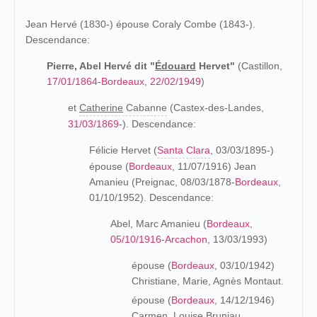
Jean Hervé (1830-) épouse Coraly Combe (1843-).
Descendance:
Pierre, Abel Hervé dit "
Édouard
Hervet"
(Castillon,
17/01/1864
-
Bordeaux
,
22/02/1949
)
et
Catherine
Cabanne
(Castex-des-Landes,
31/03/1869
-). Descendance:
Félicie Hervet (
Santa Clara
, 03/03/1895-)
épouse (
Bordeaux
, 11/07/1916) Jean
Amanieu (Preignac, 08/03/1878-
Bordeaux
,
01/10/1952). Descendance:
Abel, Marc Amanieu (
Bordeaux
,
05/10/1916
-
Arcachon
, 13/03/1993)
épouse (
Bordeaux
, 03/10/1942)
Christiane, Marie, Agnès Montaut.
épouse (
Bordeaux
, 14/12/1946)
Carmen, Louise Bruniau.