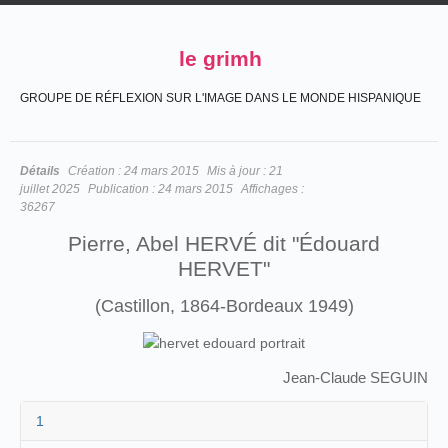
le grimh
GROUPE DE RÉFLEXION SUR L'IMAGE DANS LE MONDE HISPANIQUE
Détails
Création :
24 mars 2015
Mis à jour :
21
juillet 2025
Publication :
24 mars 2015
Affichages :
36267
Pierre, Abel HERVÉ dit "Édouard
HERVET"
(Castillon, 1864-Bordeaux 1949)
Jean-Claude SEGUIN
1