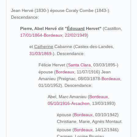
Jean Hervé (1830-) épouse Coraly Combe (1843-).
Descendance:
Pierre, Abel Hervé dit "
Édouard
Hervet"
(Castillon,
17/01/1864
-
Bordeaux
,
22/02/1949
)
et
Catherine
Cabanne
(Castex-des-Landes,
31/03/1869
-). Descendance:
Félicie Hervet (
Santa Clara
, 03/03/1895-)
épouse (
Bordeaux
, 11/07/1916) Jean
Amanieu (Preignac, 08/03/1878-
Bordeaux
,
01/10/1952). Descendance:
Abel, Marc Amanieu (
Bordeaux
,
05/10/1916
-
Arcachon
, 13/03/1993)
épouse (
Bordeaux
, 03/10/1942)
Christiane, Marie, Agnès Montaut.
épouse (
Bordeaux
, 14/12/1946)
Carmen, Louise Bruniau.