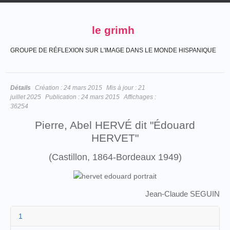
le grimh
GROUPE DE RÉFLEXION SUR L'IMAGE DANS LE MONDE HISPANIQUE
Détails
Création :
24 mars 2015
Mis à jour :
21
juillet 2025
Publication :
24 mars 2015
Affichages :
36254
Pierre, Abel HERVÉ dit "Édouard
HERVET"
(Castillon, 1864-Bordeaux 1949)
Jean-Claude SEGUIN
1