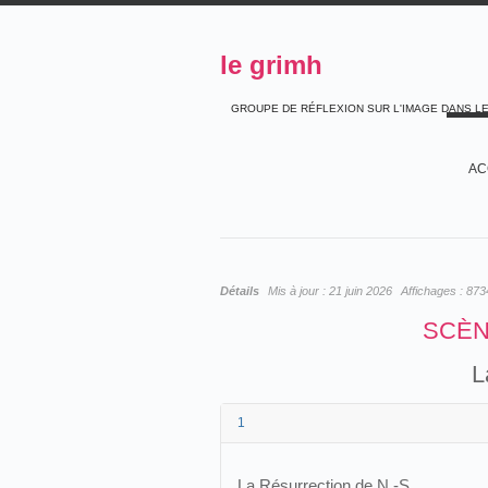
le grimh
GROUPE DE RÉFLEXION SUR L'IMAGE DANS L
AC
Détails
Mis à jour :
21 juin 2026
Affichages :
873
SCÈN
L
1
La Résurrection de N.-S.