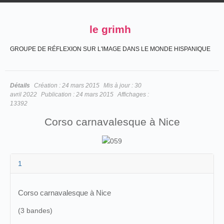
le grimh
GROUPE DE RÉFLEXION SUR L'IMAGE DANS LE MONDE HISPANIQUE
Détails
Création :
24 mars 2015
Mis à jour :
30
avril 2022
Publication :
24 mars 2015
Affichages :
13392
Corso carnavalesque à Nice
1
Corso carnavalesque à Nice
(3 bandes)