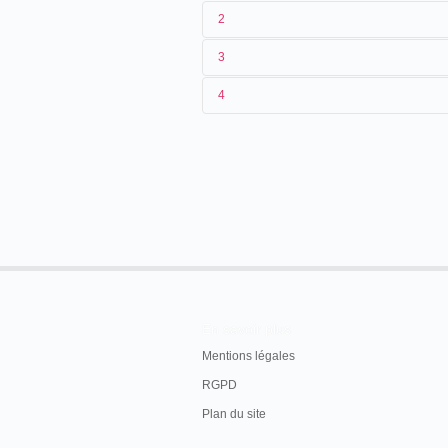
2
3
1
Pirou
4
2
[
Eugène Pirou
/
Albert Kirchner
]
3
1896-[1897]
4
[
France
]
En savoir plus
Mentions légales
RGPD
Plan du site