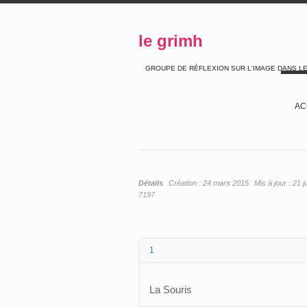
le grimh
GROUPE DE RÉFLEXION SUR L'IMAGE DANS L
AC
Détails
Création :
24 mars 2015
Mis à jour :
21 j
7197
1
La Souris