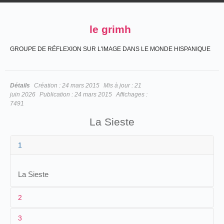
le grimh
GROUPE DE RÉFLEXION SUR L'IMAGE DANS LE MONDE HISPANIQUE
Détails
Création :
24 mars 2015
Mis à jour :
21
juin 2026
Publication :
24 mars 2015
Affichages :
7491
La Sieste
1
La Sieste
2
3
1
Pirou