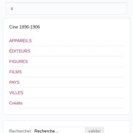
4
2
[
Eugène Pirou
/
Albert Kirchner
]
3
1896-[1897]
Cine 1896-1906
4
n.c.
APPAREILS
ÉDITEURS
FIGURES
FILMS
PAYS
VILLES
Crédits
Rechercher