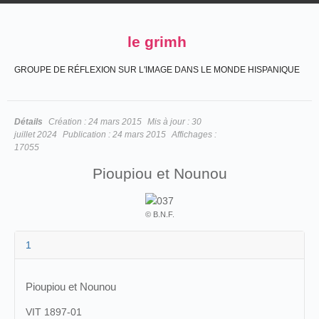
le grimh
GROUPE DE RÉFLEXION SUR L'IMAGE DANS LE MONDE HISPANIQUE
Détails
Création :
24 mars 2015
Mis à jour :
30
juillet 2024
Publication :
24 mars 2015
Affichages :
17055
Pioupiou et Nounou
© B.N.F.
1
Pioupiou et Nounou
VIT 1897-01