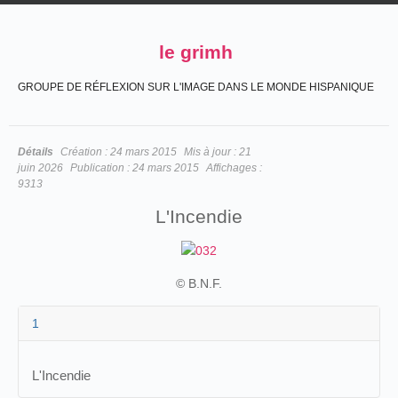
le grimh
GROUPE DE RÉFLEXION SUR L'IMAGE DANS LE MONDE HISPANIQUE
Détails
Création :
24 mars 2015
Mis à jour :
21
juin 2026
Publication :
24 mars 2015
Affichages :
9313
L'Incendie
© B.N.F.
1
L'Incendie