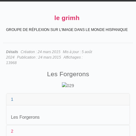
le grimh
GROUPE DE RÉFLEXION SUR L'IMAGE DANS LE MONDE HISPANIQUE
Détails
Création :
24 mars 2015
Mis à jour :
5 août
2024
Publication :
24 mars 2015
Affichages :
13968
Les Forgerons
1
Les Forgerons
2