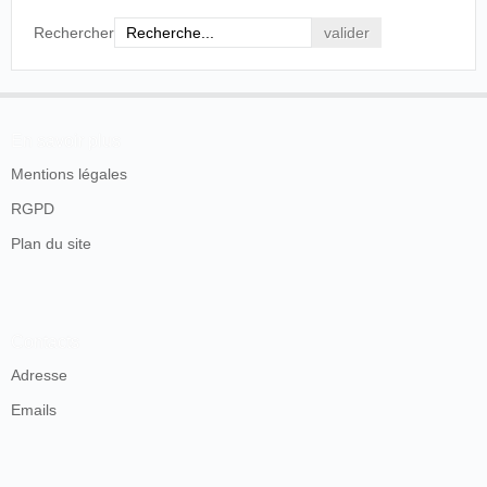
France
,
Bourges
,
Cinématographe
Les
03/01/1897
Rechercher
Place Berry
Parisien
Forgerons
J. Prinsac
Le
09/01/1897
Algérie
,
Mascara
G. Prinsac
Forgeron
L.Vernet
En savoir plus
Léopold
Les
Mentions légales
11/04/1897
France
,
Privas
Courthial
Forgerons
Cinématographe
RGPD
Un atelier
Plan du site
France
,
Saint-
Cinématographe
14/04/1897
de
Nazaire
Joly
forgerons
Un atelier
France
,
La Roche-
Cinématographe
28/04/1897
de
Contacts
sur-Yon
Joly
forgerons
Adresse
Un atelier
Emails
France
,
Sainte-
Cinématographe
22/05/1897
de
Foy-la-Grande
Joly
forgerons
France
.
Beaune
.
Travail