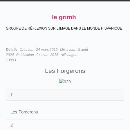
le grimh
GROUPE DE RÉFLEXION SUR L'IMAGE DANS LE MONDE HISPANIQUE
Détails
Création :
24 mars 2015
Mis à jour :
5 août
2024
Publication :
24 mars 2015
Affichages :
13993
Les Forgerons
1
Les Forgerons
2