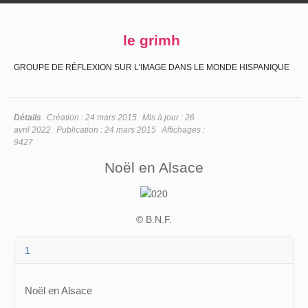
le grimh
GROUPE DE RÉFLEXION SUR L'IMAGE DANS LE MONDE HISPANIQUE
Détails
Création :
24 mars 2015
Mis à jour :
26
avril 2022
Publication :
24 mars 2015
Affichages :
9427
Noël en Alsace
© B.N.F.
1
Noël en Alsace