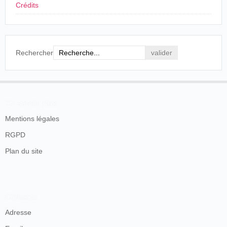
parisienne ; la
Noël en Alsace
, tableau
Crédits
touchant et patriotique ; les
Danses
Espagnoles
, absolument artistiques ;
le
Menuet Louis XV
; la
Tentation de
St-Antoine
, scène suggestive, et
surtout
On demande un modèle
, grande
Rechercher
scène qui dure près de huit minutes.
Tous ces tableaux ont été vivement
applaudis hier soir, et contribueront à
augmenter la foule des visiteurs.
On sait que toutes ces vues ont été
En savoir plus
prises par le photographe parisien si
Mentions légales
réputé, M. Pirou [...].
RGPD
er
Le Petit Niçois, Nice, 1
février 1897,
p. 3.
Plan du site
Noël
France
,
Pont-à-
23/04/1898
Collinet
en
Mousson
Contacts
Alsace
Adresse