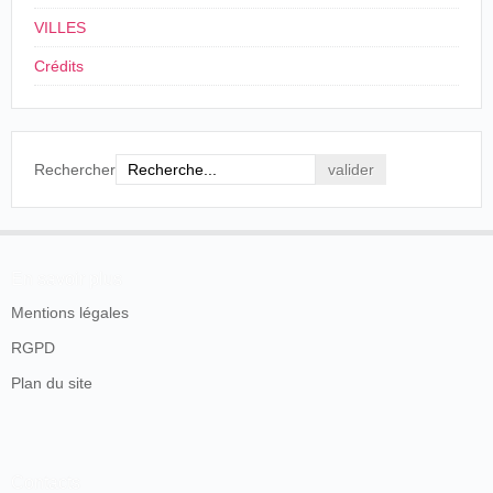
parisien
d'Incroy
VILLES
Crédits
Rechercher
En savoir plus
Mentions légales
RGPD
Plan du site
Contacts