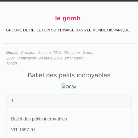
le grimh
GROUPE DE RÉFLEXION SUR L'IMAGE DANS LE MONDE HISPANIQUE
Détails
Création :
24 mars 2015
Mis à jour :
5 août
2024
Publication :
24 mars 2015
Affichages :
10079
Ballet des petits incroyables
1
Ballet des petits incroyables
VIT 1897-01