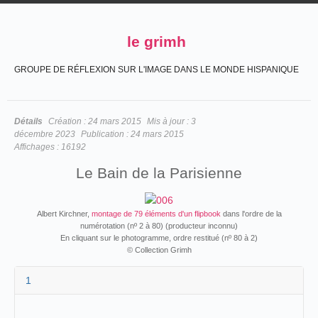
le grimh
GROUPE DE RÉFLEXION SUR L'IMAGE DANS LE MONDE HISPANIQUE
Détails
Création :
24 mars 2015
Mis à jour :
3
décembre 2023
Publication :
24 mars 2015
Affichages :
16192
Le Bain de la Parisienne
Albert Kirchner,
montage de 79 éléments d'un flipbook
dans l'ordre de la
numérotation (nº 2 à 80) (producteur inconnu)
En cliquant sur le photogramme, ordre restitué (nº 80 à 2)
© Collection Grimh
1