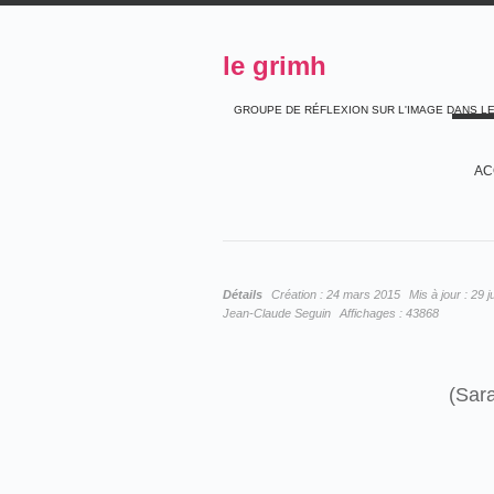
le grimh
GROUPE DE RÉFLEXION SUR L'IMAGE DANS L
AC
Détails
Création :
24 mars 2015
Mis à jour :
29 j
Jean-Claude Seguin
Affichages :
43868
(Sar