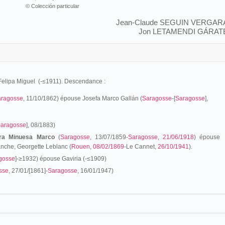
© Colección particular
Jean-Claude SEGUIN VERGAR
Jon LETAMENDI GÁRAT
Felipa Miguel (-≤1911). Descendance :
aragosse
, 11/10/1862) épouse Josefa Marco Gallán (
Saragosse
-[
Saragosse
],
aragosse
], 08/1883)
ra Minuesa Marco
(
Saragosse
, 13/07/1859-
Saragosse
,
21/06/1918
) épouse
anche, Georgette Leblanc (
Rouen
,
08/02/1869
-Le Cannet,
26/10/1941
).
gosse
]-≥1932) épouse Gaviria (-≤1909)
sse
, 27/01/[1861]-
Saragosse
, 16/01/1947)