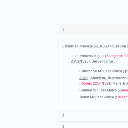
1
Estanislao Minuesa (-≤1911) épouse con 
Juan Minuesa Miguel
(
Saragosse
-
S
25/09/1895). Descendance :
Constancio Minuesa Marco (-[
S
Juan,
Anacleto, Buenaventu
(
Rouen
,
22/04/1891
) Marie, Bl
Carmen Minuesa Marco ([
Sara
Juana Minuesa Marco (
Sarago
2
3