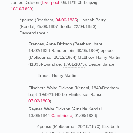
James Dickson (
Liverpool
, 08/11/1808-Leipzig,
10/10/1869
)
épouse (Beetham,
04/06/1835
) Hannah Berry
(Kendal, 25/09/1807-Bootle, 22/04/1850).
Descendance :
Frances, Anne Dickson (Beetham, bapt.
14/02/1838-
Randfontein
,
30/05/1909
) épouse
(Melbourne,
20/12/1864
) Matthew, Henry Martin
([1835]-Evandale,
17/01/1873
). Descendance :
Ernest, Henry Martin.
Elisabeth Waite Dickson (Kendal, 1840/Beetham
bapt. 19/02/1840-Le-Minihic-sur-Rance,
07/02/1860
).
Raynes Waite Dickson (Arnside Kendal,
13/08/1844-
Cambridge
, 01/09/1928)
épouse (Melbourne,
20/10/1870
) Elizabeth