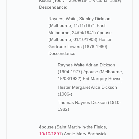
Kiddle (Yeolvil, 28/09/1841-Victoria, 1889).
Descendance:
Raynes, Waite, Stanley Dickson
(Melbourne,
11/11/1871
-East
Melbourne, 24/04/1941) épouse
(Melbourne,
01/10/1903
) Hester
Gertrude Lewers (1876-1960).
Descendance:
Raynes Waite Adrian Dickson
(1904-1977) épouse (Melbourne,
15/08/1932)
Erit Margery Howse
.
Hester Margaret Alice Dickson
(1906-)
Thomas Raynes Dickson (1910-
1982)
épouse (Saint Martin-in-the Fields,
10/10/1891
) Annie Mary Borthwick.