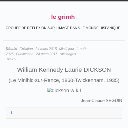
le grimh
GROUPE DE RÉFLEXION SUR L'IMAGE DANS LE MONDE HISPANIQUE
Détails
Création :
24 mars 2015
Mis à jour :
1 août
2026
Publication :
24 mars 2015
Affichages :
34575
William Kennedy Laurie DICKSON
(Le Minihic-sur-Rance, 1860-Twickenham, 1935)
Jean-Claude SEGUIN
1