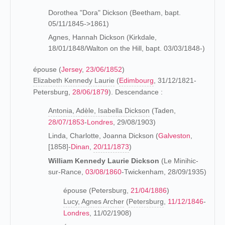
Dorothea "Dora" Dickson (Beetham, bapt.
05/11/1845->1861)
Agnes, Hannah Dickson (Kirkdale,
18/01/1848/Walton on the Hill, bapt. 03/03/1848-)
épouse (
Jersey
,
23/06/1852
)
Elizabeth Kennedy Laurie
(
Edimbourg
, 31/12/1821-
Petersburg,
28/06/1879
). Descendance :
Antonia, Adèle, Isabella Dickson
(Taden,
28/07/1853
-
Londres
, 29/08/1903)
Linda, Charlotte, Joanna Dickson (
Galveston
,
[1858]-
Dinan
,
20/11/1873
)
William Kennedy Laurie Dickson
(Le Minihic-
sur-Rance,
03/08/1860
-Twickenham, 28/09/1935)
épouse (Petersburg,
21/04/1886
)
Lucy, Agnes Archer
(
Petersburg
,
11/12/1846
-
Londres
, 11/02/1908)