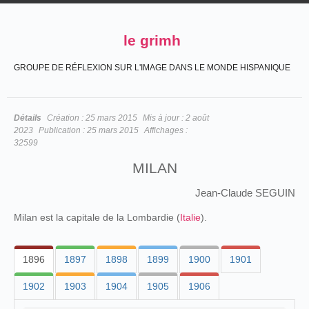
le grimh
GROUPE DE RÉFLEXION SUR L'IMAGE DANS LE MONDE HISPANIQUE
Détails
Création :
25 mars 2015
Mis à jour :
2 août
2023
Publication :
25 mars 2015
Affichages :
32599
MILAN
Jean-Claude SEGUIN
Milan est la capitale de la Lombardie (
Italie
).
1896
1897
1898
1899
1900
1901
1902
1903
1904
1905
1906