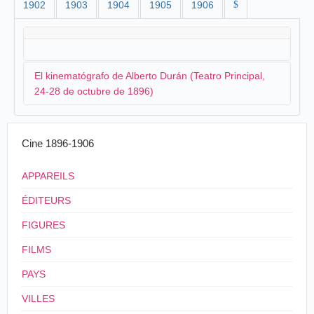
1902
1903
1904
1905
1906
$
El kinematógrafo de Alberto Durán (Teatro Principal,
24-28 de octubre de 1896)
Si bien siguen existiendo dudas sobre
Alberto Durán
y
Cine 1896-1906
su estancia en
Zaragoza
, lo cierto es que, pocos días
después, el pionero presenta una solicitud al
APPAREILS
ayuntamiento de Pamplona, el 22 de octubre de 1896,
para poder presentar su kinematógrafo en el Teatro
ÉDITEURS
Principal.
FIGURES
Exmo Señor
FILMS
El que suscribe con cédula
PAYS
personal que acompaña
VILLES
suplica le sea concedido el