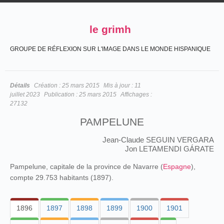
le grimh
GROUPE DE RÉFLEXION SUR L'IMAGE DANS LE MONDE HISPANIQUE
Détails
Création :
25 mars 2015
Mis à jour :
11
juillet 2023
Publication :
25 mars 2015
Affichages :
27132
PAMPELUNE
Jean-Claude SEGUIN VERGARA
Jon LETAMENDI GÁRATE
Pampelune, capitale de la province de Navarre (
Espagne
),
compte 29.753 habitants (1897).
1896
1897
1898
1899
1900
1901